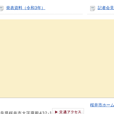
発表資料（令和3年）
記者会見
桜井市ホー
 奈良県桜井市大字粟殿432-1