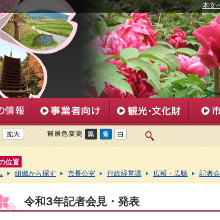
本文
の位置
ム
組織から探す
市長公室
行政経営課
広報・広聴
記者会
令和3年記者会見・発表