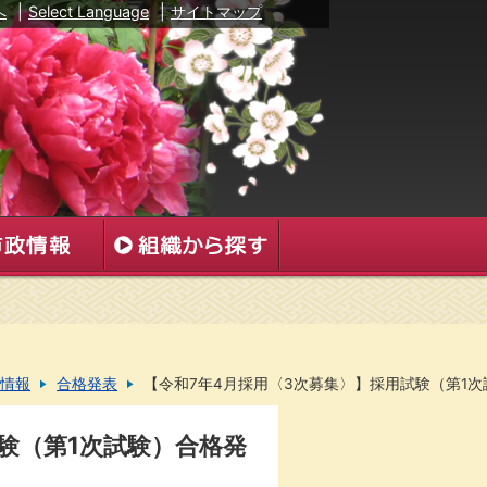
へ
|
Select Language
|
サイトマップ
情報
合格発表
【令和7年4月採用〈3次募集〉】採用試験（第1
験（第1次試験）合格発