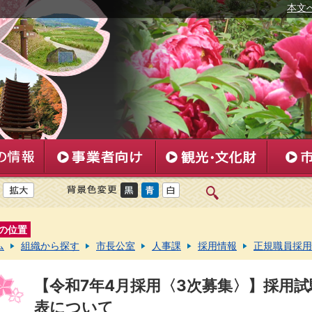
本文
の位置
ム
組織から探す
市長公室
人事課
採用情報
正規職員採用
【令和7年4月採用〈3次募集〉】採用試
表について