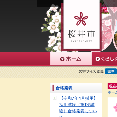
現在
合格発表
ホー
【令和7年4月採用】
採用試験（第1次試
験）合格発表につい