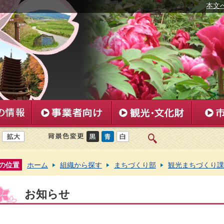
本文
の位置
ホーム
組織から探す
まちづくり部
観光まちづくり課
お知らせ