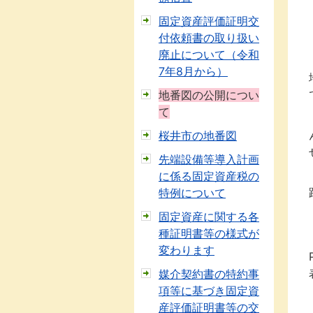
固定資産評価証明交
付依頼書の取り扱い
廃止について（令和
7年8月から）
地番図の公開につい
て
桜井市の地番図
先端設備等導入計画
に係る固定資産税の
特例について
固定資産に関する各
種証明書等の様式が
変わります
媒介契約書の特約事
項等に基づき固定資
産評価証明書等の交