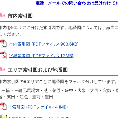
電話・メールでの問い合わせは受け付けて
市内索引図
市内を9エリアに分けた索引図です。地番図については、該当
しください。
市内索引図 (PDFファイル: 903.6KB)
字界参考図 (PDFファイル: 1.2MB)
エリア索引図および地番図
市内索引図の9エリアごとに地番図をフォルダ分けしています
1 三輪・三輪元馬場方・芝・茅原・箸中・大泉・大西・穴師・
越・東田・江包・豊前・豊田
1 索引図 (PDFファイル: 4.1MB)