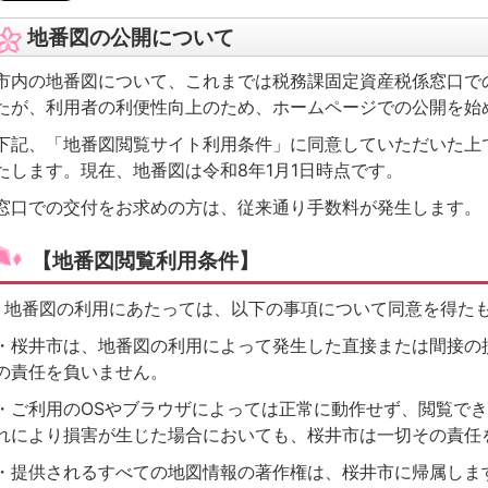
地番図の公開について
市内の地番図について、これまでは税務課固定資産税係窓口で
たが、利用者の利便性向上のため、ホームページでの公開を始
下記、「地番図閲覧サイト利用条件」に同意していただいた上
たします。現在、地番図は令和8年1月1日時点です。
窓口での交付をお求めの方は、従来通り手数料が発生します。
【地番図閲覧利用条件】
地番図の利用にあたっては、以下の事項について同意を得た
・桜井市は、地番図の利用によって発生した直接または間接の
の責任を負いません。
・ご利用のOSやブラウザによっては正常に動作せず、閲覧で
れにより損害が生じた場合においても、桜井市は一切その責
・提供されるすべての地図情報の著作権は、桜井市に帰属し