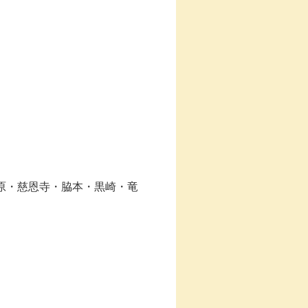
原・慈恩寺・脇本・黒崎・竜