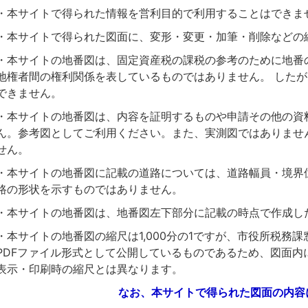
・本サイトで得られた情報を営利目的で利用することはでき
・本サイトで得られた図面に、変形・変更・加筆・削除など
・本サイトの地番図は、固定資産税の課税の参考のために地番
地権者間の権利関係を表しているものではありません。 した
できません。
・本サイトの地番図は、内容を証明するものや申請その他の資
ん。参考図としてご利用ください。また、実測図ではありませ
せん。
・本サイトの地番図に記載の道路については、道路幅員・境界
路の形状を示すものではありません。
・本サイトの地番図は、地番図左下部分に記載の時点で作成
・本サイトの地番図の縮尺は1,000分の1ですが、市役所税務
PDFファイル形式として公開しているものであるため、図面内
表示・印刷時の縮尺とは異なります。
なお、本サイトで得られた図面の内