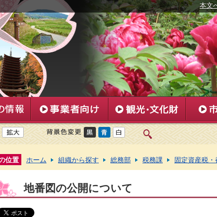
本文
の位置
ホーム
組織から探す
総務部
税務課
固定資産税・
地番図の公開について