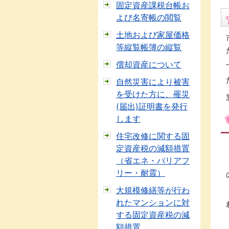
固定資産課税台帳お
よび名寄帳の閲覧
土地および家屋価格
等縦覧帳簿の縦覧
償却資産について
自然災害により被害
を受けた方に、罹災
(届出)証明書を発行
します
住宅改修に関する固
定資産税の減額措置
（省エネ・バリアフ
リー・耐震）
大規模修繕等が行わ
れたマンションに対
する固定資産税の減
額措置