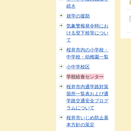
続き
就学の援助
気象警報発令時にお
ける登下校等につい
て
桜井市内の小学校・
中学校・幼稚園一覧
小中学校区
学校給食センター
桜井市内通学路対策
箇所一覧表および通
学路交通安全プログ
ラムについて
桜井市いじめ防止基
本方針の策定