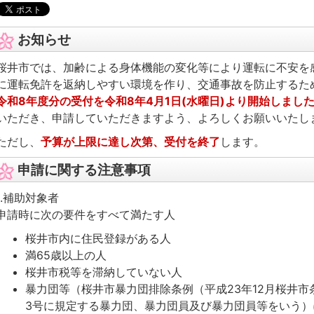
お知らせ
桜井市では、加齢による身体機能の変化等により運転に不安を
に運転免許を返納しやすい環境を作り、交通事故を防止するた
令和8年度分の受付を令和8年4月1日(水曜日)より開始しまし
いただき、申請していただきますよう、よろしくお願いいたし
ただし、
予算が上限に達し次第、受付を終了
します。
申請に関する注意事項
1.補助対象者
申請時に次の要件をすべて満たす人
桜井市内に住民登録がある人
満65歳以上の人
桜井市税等を滞納していない人
暴力団等（桜井市暴力団排除条例（平成23年12月桜井市条
3号に規定する暴力団、暴力団員及び暴力団員等をいう）