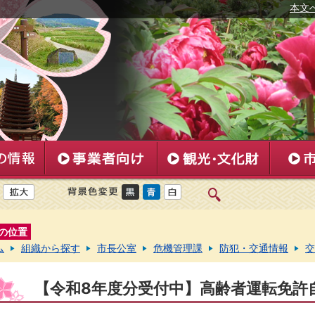
本文
の位置
ム
組織から探す
市長公室
危機管理課
防犯・交通情報
交
【令和8年度分受付中】高齢者運転免許