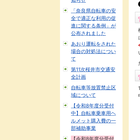
知らせ
「奈良県自転車の安
全で適正な利用の促
進に関する条例」が
公布されました
あおり運転をされた
場合の対処法につい
て
第11次桜井市交通安
全計画
自転車等放置禁止区
域について
【令和8年度分受付
中】自転車乗車用ヘ
ルメット購入費の一
部補助事業
【令和8年度分受付