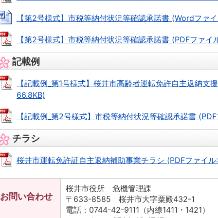
【第2号様式】市税等納付状況等確認承諾書 (Wordファイル: 
【第2号様式】市税等納付状況等確認承諾書 (PDFファイル: 5
記載例
【記載例_第1号様式】桜井市高齢者運転免許自主返納支援事
66.8KB)
【記載例_第2号様式】市税等納付状況等確認承諾書 (PDFファイ
チラシ
桜井市運転免許証自主返納補助事業チラシ (PDFファイル: 16
桜井市役所 危機管理課
お問い合わせ
〒633-8585 桜井市大字粟殿432-1
電話：0744-42-9111（内線1411・1421）