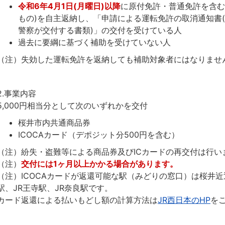
令和6年4月1日(月曜日)以降
に原付免許・普通免許を含む
もの)を自主返納し、「申請による運転免許の取消通知書
警察が交付する書類)」の交付を受けている人
過去に要綱に基づく補助を受けていない人
（注）失効した運転免許を返納しても補助対象者にはなりませ
2.事業内容
5,000円相当分として次のいずれかを交付
桜井市内共通商品券
ICOCAカード（デポジット分500円を含む）
（注）紛失・盗難等による商品券及びICカードの再交付は行い
（注）
交付には1ヶ月以上かかる場合があります。
（注）ICOCAカードが返還可能な駅（みどりの窓口）は桜井近
駅、JR王寺駅、JR奈良駅です。
カード返還による払いもどし額の計算方法は
JR西日本のHP
を