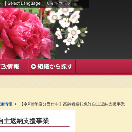
へ
|
Select Language
|
サイトマップ
通情報
【令和8年度分受付中】高齢者運転免許自主返納支援事業
自主返納支援事業