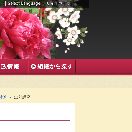
へ
|
Select Language
|
サイトマップ
推進
出前講座