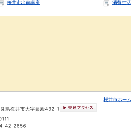
桜井市出前講座
消費生活
桜井市ホー
 奈良県桜井市大字粟殿432-1
111
-42-2656