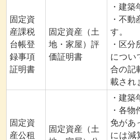
・建築
固定資
・不動
産課税
固定資産（土
す。
台帳登
地・家屋）評
・区分
録事項
価証明書
につい
証明書
合の記
載され
・建築
・各物
固定資
免があ
固定資産（土
産公租
には減