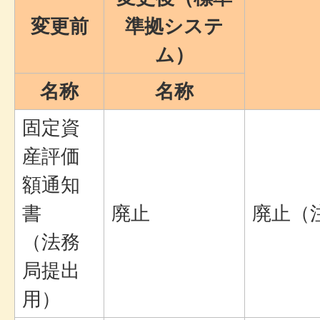
変更前
準拠システ
ム）
名称
名称
固定資
産評価
額通知
書
廃止
廃止（
（法務
局提出
用）