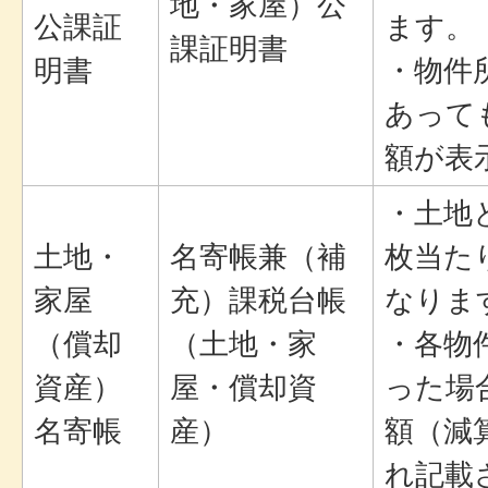
地・家屋）公
公課証
ます。
課証明書
明書
・物件
あって
額が表
・土地
土地・
名寄帳兼（補
枚当た
家屋
充）課税台帳
なりま
（償却
（土地・家
・各物
資産）
屋・償却資
った場
名寄帳
産）
額（減
れ記載