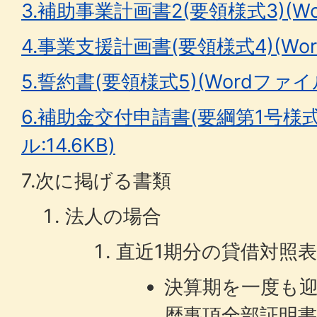
3.補助事業計画書2(要領様式3)(Wor
4.事業支援計画書(要領様式4)(Word
5.誓約書(要領様式5)(Wordファイル:
6.補助金交付申請書(要綱第1号様式
ル:14.6KB)
7.次に掲げる書類
法人の場合
直近1期分の貸借対照
決算期を一度も
歴事項全部証明