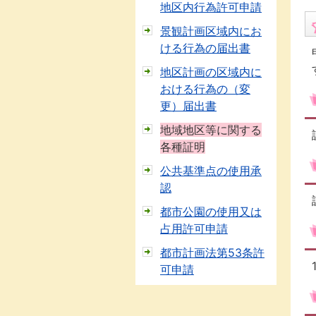
地区内行為許可申請
景観計画区域内にお
ける行為の届出書
地区計画の区域内に
おける行為の（変
更）届出書
地域地区等に関する
各種証明
公共基準点の使用承
認
都市公園の使用又は
占用許可申請
都市計画法第53条許
可申請