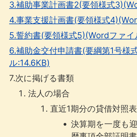
3.補助事業計画書2(要領様式3)(Wor
4.事業支援計画書(要領様式4)(Word
5.誓約書(要領様式5)(Wordファイル:
6.補助金交付申請書(要綱第1号様式
ル:14.6KB)
7.次に掲げる書類
法人の場合
直近1期分の貸借対照
決算期を一度も
歴事項全部証明