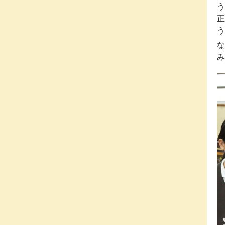
う
正
う
な
み