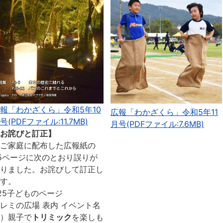
報「わかざくら」令和5年10
広報「わかざくら」令和5年11
号(PDFファイル:11.7MB)
月号(PDFファイル:7.6MB)
お詫びと訂正】
ご家庭に配布した広報紙の
5ページに次のとおり誤りが
りました。お詫びして訂正し
す。
25子どものページ
レミの広場 表内 イベント名
）親子で
トリミック
を楽しも