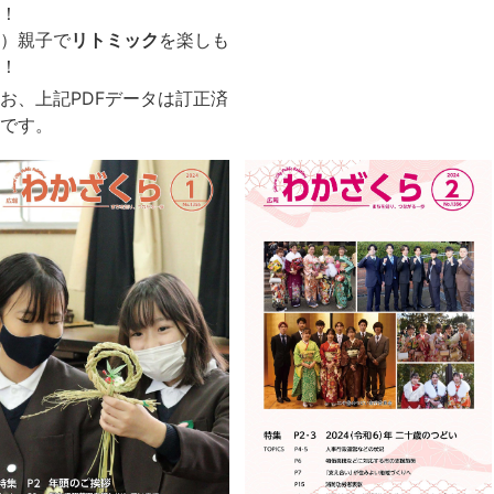
！
）親子で
リトミック
を楽しも
！
お、上記PDFデータは訂正済
です。