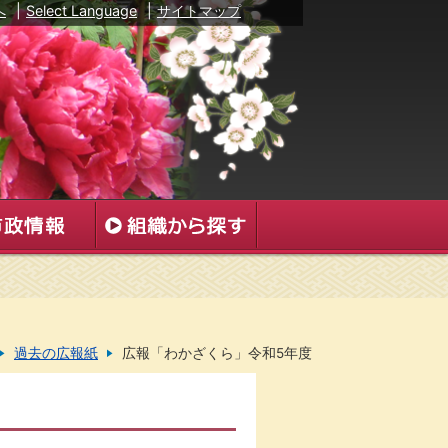
へ
|
Select Language
|
サイトマップ
過去の広報紙
広報「わかざくら」令和5年度