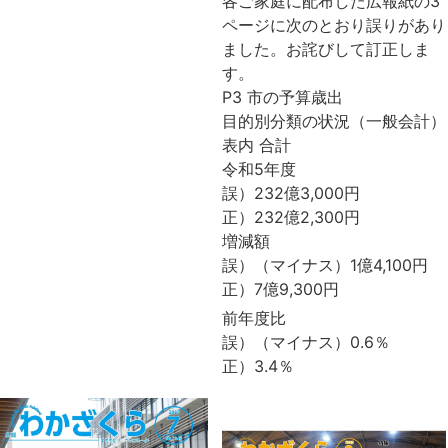
各ご家庭に配布した広報紙の3
ページに次のとおり誤りがあり
ました。お詫びして訂正しま
す。
P3 市の予算歳出
目的別分類の状況（一般会計）
表内 合計
令和5年度
誤）232億3,000円
正）232億2,300円
増減額
誤）（マイナス）1億4,100円
正）7億9,300円
前年度比
誤）（マイナス）0.6％
正）3.4％