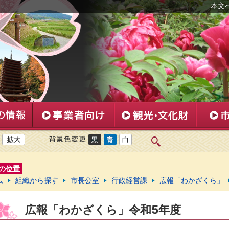
本文
の位置
ム
組織から探す
市長公室
行政経営課
広報「わかざくら」
広報「わかざくら」令和5年度