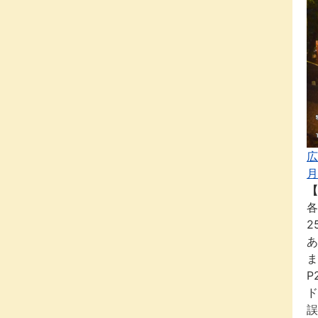
広
月
【
各
2
あ
ま
P
ド
誤