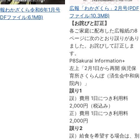
広報「わかざくら」2月号(PDF
報わかざくら令和6年1月号
ファイル:10.3MB)
PDFファイル:6.1MB)
【お詫びと訂正】
各ご家庭に配布した広報紙の8
ページに次のとおり誤りがあり
ました。お詫びして訂正しま
す。
P8Sakurai Information+
左上「2月1日から再開 病児保
育所さくらんぼ（済生会中和病
院内）」
誤り1
誤）費用 1日につき利用料
2,000円（税込み）
正）費用 1日につき利用料
2,000円
誤り2
誤）給食を希望する場合は、別