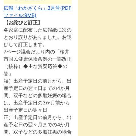
広報「わかざくら」3月号(PDF
ファイル:9MB)
【お詫びと訂正】
各家庭に配布した広報紙に次の
とおり誤りがありました。お詫
びして訂正します。
7ページ議会だより内の「桜井
市国民健康保険条例の一部改正
（抜粋）◆主な質疑応答◆の
答」
誤）出産予定日の前月から、出
産予定日の翌々日までの4か月
間、双子などの多胎妊娠の場合
は、出産予定日の3か月前から
出産予定日の翌々日
正）出産予定日の前月から、出
産予定日の翌々月までの4か月
間、双子などの多胎妊娠の場合