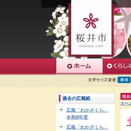
現在
過去の広報紙
ホー
広報「わかざくら」
令和8年度
広報「わかざくら」